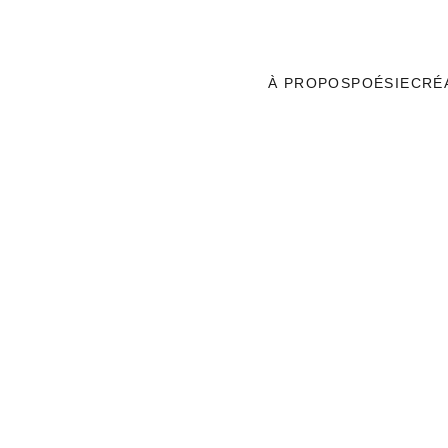
ACCUEIL
À PROPOS
POÉSIE
CRÉ
s poétique